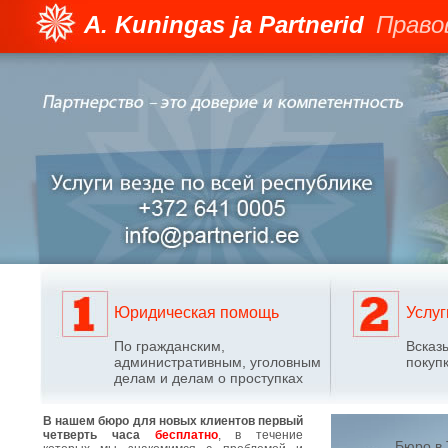
A. Kuningas ja Partnerid
Право
Юридическая помощь
Услуг
По гражданским,
Bсказ
административным, уголовным
покуп
делам и делам о проступках
В нашем бюро для новых клиентов первый
четверть часа
бесплатно
, в течение
Бюро в 