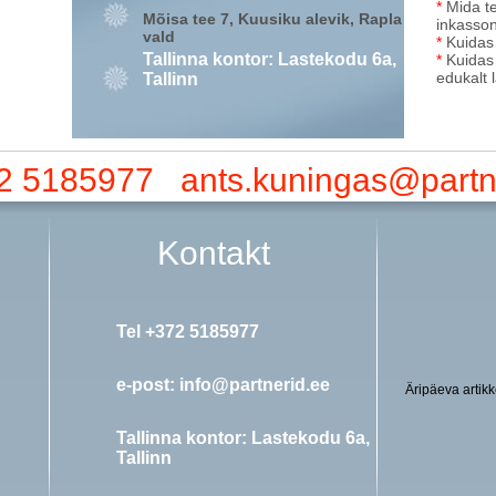
*
Mida te
Mõisa tee 7, Kuusiku alevik, Rapla
inkasso
vald
*
Kuidas 
Tallinna kontor: Lastekodu 6a,
*
Kuidas 
edukalt 
Tallinn
72 5185977 ants.kuningas@partn
Kontakt
Tel
+372 5185977
e-post: info@partnerid.ee
Äripäeva artikk
Tallinna kontor:
Lastekodu 6a,
Tallinn