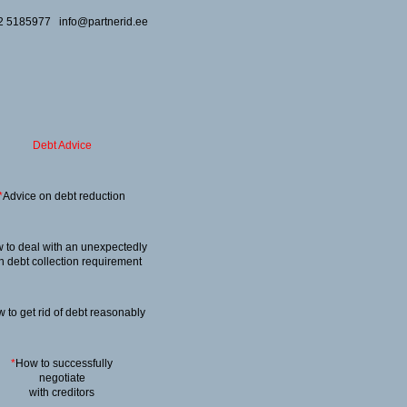
2 5185977 info@partnerid.ee
Debt Advice
*
Advice on debt reduction
 to deal with an unexpectedly
h debt collection requirement
 to get rid of debt reasonably
*
How to successfully
negotiate
with creditors