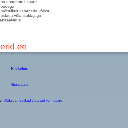
ha ootamatult suure
nõudega
mõistlikult vabaneda võlast
pidada võlausaldajaga
läbirääkimisi
erid.ee
Riigikohus
Riigiteataja
el:
Maksuametnikud ületavad võimupiire