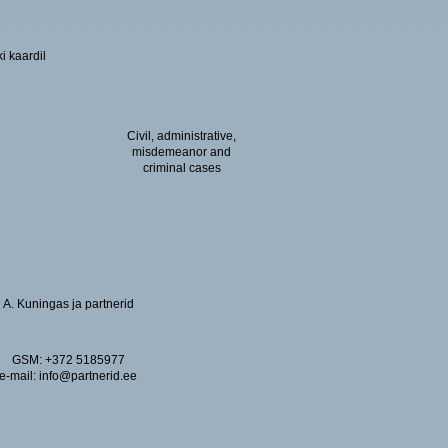
Civil, administrative,
misdemeanor and
criminal cases
A. Kuningas ja partnerid
GSM: +372 5185977
e-mail: info@partnerid.ee