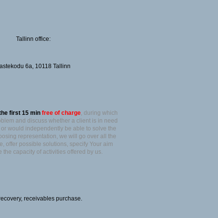
Tallinn office:
astekodu 6a, 10118 Tallinn
he first 15 min
free of charge
, during which
blem and discuss whether a client is in need
e or would independently be able to solve the
sing representation, we will go over all the
, offer possible solutions, specify Your aim
the capacity of activities offered by us.
recovery, receivables purchase.