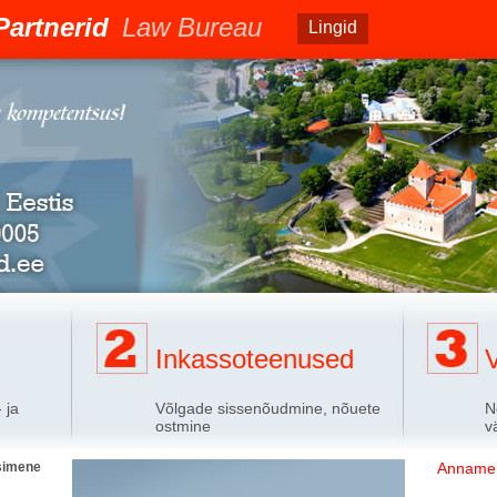
Partnerid
Law Bureau
Lingid
Inkassoteenused
- ja
Võlgade sissenõudmine, nõuete
N
ostmine
v
simene
Anname