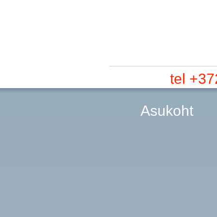
tel +3
Asukoht