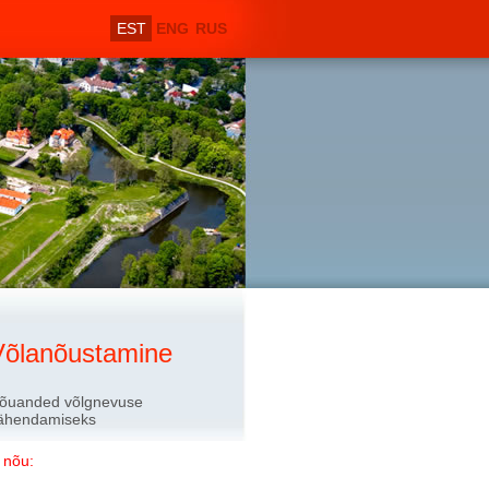
EST
ENG
RUS
Võlanõustamine
õuanded võlgnevuse
ähendamiseks
 nõu: