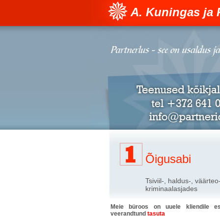
A. Kuningas ja 
Õigusabi
Tsiviil-, haldus-, väärteo
kriminaalasjades
Meie büroos on uuele kliendile e
veerandtund
tasuta