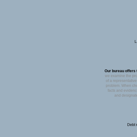
L
Our bureau offers t
we examine the pro
of a representativ
problem. When choo
facts and evidence
and designate 
Debt 